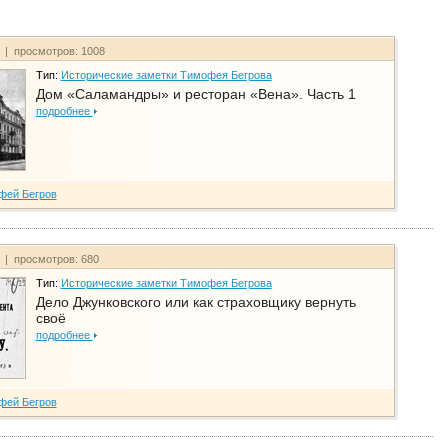
т | просмотров: 1008
Тип:
Исторические заметки Тимофея Бегрова
Дом «Саламандры» и ресторан «Вена». Часть 1
подробнее
фей Бегров
т | просмотров: 680
Тип:
Исторические заметки Тимофея Бегрова
Дело Джунковского или как страховщику вернуть
своё
подробнее
фей Бегров