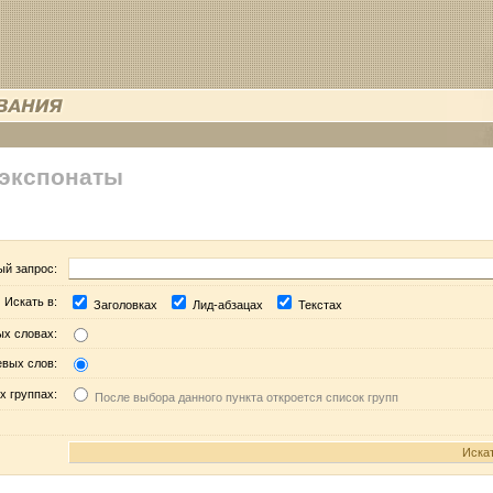
 экспонаты
ый запрос:
Искать в:
Заголовках
Лид-абзацах
Текстах
ых словах:
евых слов:
х группах:
После выбора данного пункта откроется список групп