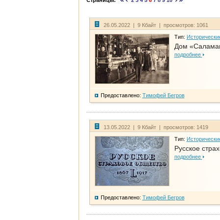
Страницы:
2
3
4
5
6
7
8
9
10
26.05.2022 | 9 Кбайт | просмотров: 1061
Тип:
Исторически
Дом «Саламан
подробнее
Предоставлено:
Тимофей Бегров
13.05.2022 | 9 Кбайт | просмотров: 1419
Тип:
Исторически
Русское стра
подробнее
Предоставлено:
Тимофей Бегров