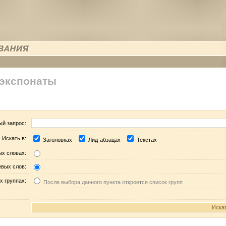
 экспонаты
ый запрос:
Искать в:
Заголовках
Лид-абзацах
Текстах
ых словах:
евых слов:
х группах:
После выбора данного пункта откроется список групп