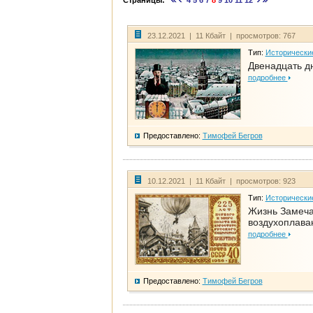
Страницы:
4
5
6
7
8
9
10
11
12
23.12.2021 | 11 Кбайт | просмотров: 767
Тип:
Исторически
Двенадцать д
подробнее
Предоставлено:
Тимофей Бегров
10.12.2021 | 11 Кбайт | просмотров: 923
Тип:
Исторически
Жизнь Замеча
воздухоплава
подробнее
Предоставлено:
Тимофей Бегров