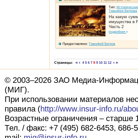
Тип:
Исторические
Тимофея Бегрова
На какую сум
имущества в Р
Часть 2
подробнее
Предоставлено:
Тимофей Бегров
Страницы:
4
5
6
7
8
9
10
11
12
© 2003–2026 ЗАО Медиа-Информаци
(МИГ).
При использовании материалов не
правила (
http://www.insur-info.ru/abo
Возрастные ограничения – старше 1
Тел. / факс: +7 (495) 682-6453, 686-5
mail:
mig@insur-info.ru
.