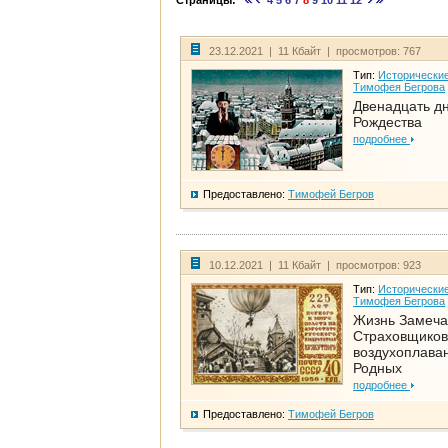
Страницы:
4
5
6
7
8
9
10
11
12
23.12.2021 | 11 Кбайт | просмотров: 767
Тип:
Исторические
Тимофея Бегрова
Двенадцать д
Рождества
подробнее
Предоставлено:
Тимофей Бегров
10.12.2021 | 11 Кбайт | просмотров: 923
Тип:
Исторические
Тимофея Бегрова
Жизнь Замеча
Страховщиков
воздухоплаван
Родных
подробнее
Предоставлено:
Тимофей Бегров