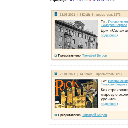
Страницы:
7
8
9
10
11
12
13
14
15
13.05.2021 | 8 Кбайт | просмотров: 1873
Тип:
Исторические
Тимофея Бегрова
Дом «Салама
подробнее
Предоставлено:
Тимофей Бегров
22.04.2021 | 14 Кбайт | просмотров: 1217
Тип:
Исторические
Тимофея Бегрова
Как страховщ
мировую экон
уронили
подробнее
Предоставлено:
Тимофей Бегров