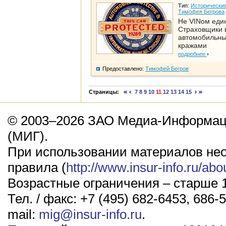
Тип:
Исторические
Тимофея Бегрова
Не VINом еди
Страховщики 
автомобильн
кражами
подробнее
Предоставлено:
Тимофей Бегров
Страницы:
7
8
9
10
11
12
13
14
15
© 2003–2026 ЗАО Медиа-Информаци
(МИГ).
При использовании материалов не
правила (
http://www.insur-info.ru/abo
Возрастные ограничения – старше 1
Тел. / факс: +7 (495) 682-6453, 686-5
mail:
mig@insur-info.ru
.