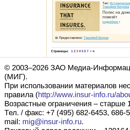
Тип:
Исторические
Тимофея Бегрова
Полис на дож
повезёт
подробнее
Предоставлено:
Тимофей Бегров
Страницы:
1
2
3
4
5
6
7
© 2003–2026 ЗАО Медиа-Информаци
(МИГ).
При использовании материалов не
правила (
http://www.insur-info.ru/abo
Возрастные ограничения – старше 1
Тел. / факс: +7 (495) 682-6453, 686-5
mail:
mig@insur-info.ru
.