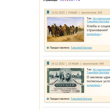
Страницы:
1
2
3
4
5
6
7
13.01.2023 | 8 Кбайт | просмотров: 826
Тип:
Исторические
Тимофея Бегрова
Хлеба и соци
страхования!
подробнее
Предоставлено:
Тимофей Бегров
24.12.2022 | 10 Кбайт | просмотров: 648
Тип:
Исторические
Тимофея Бегрова
О мелком шр
полисных усл
подробнее
Предоставлено:
Тимофей Бегров