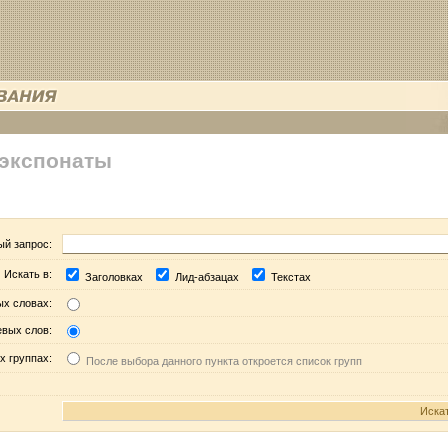
 экспонаты
ый запрос:
Искать в:
Заголовках
Лид-абзацах
Текстах
ых словах:
евых слов:
х группах:
После выбора данного пункта откроется список групп