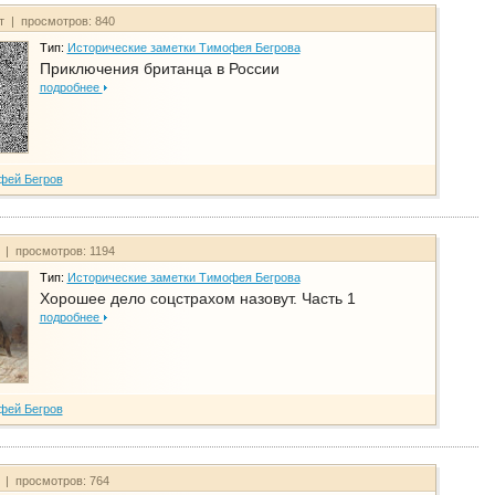
йт | просмотров: 840
Тип:
Исторические заметки Тимофея Бегрова
Приключения британца в России
подробнее
фей Бегров
т | просмотров: 1194
Тип:
Исторические заметки Тимофея Бегрова
Хорошее дело соцстрахом назовут. Часть 1
подробнее
фей Бегров
т | просмотров: 764