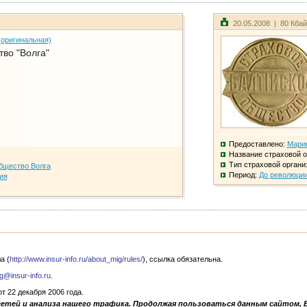
20.05.2008 | 80 Кба
(оригинальная)
во "Волга"
Предоставлено:
Мари
Название страховой о
Тип страховой органи
бщество Волга
Период:
До революци
ия
а (
http://www.insur-info.ru/about_mig/rules/
), ссылка обязательна.
g@insur-info.ru
.
 22 декабря 2006 года.
сетей и анализа нашего трафика. Продолжая пользоваться данным сайтом, 