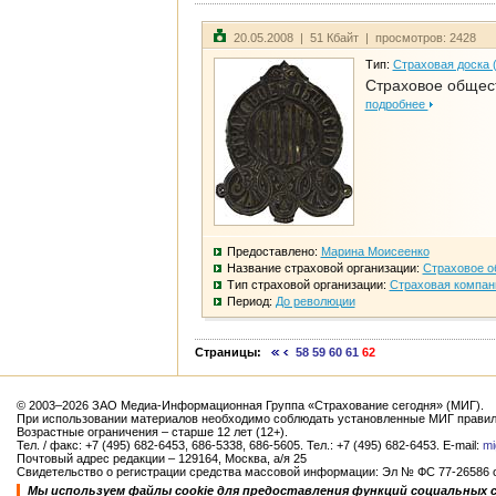
20.05.2008 | 51 Кбайт | просмотров: 2428
Тип:
Страховая доска 
Страховое общест
подробнее
Предоставлено:
Марина Моисеенко
Название страховой организации:
Страховое о
Тип страховой организации:
Страховая компан
Период:
До революции
Страницы:
58
59
60
61
62
© 2003–2026 ЗАО Медиа-Информационная Группа «Страхование сегодня» (МИГ).
При использовании материалов необходимо соблюдать установленные МИГ правил
Возрастные ограничения – старше 12 лет (12+).
Тел. / факс: +7 (495) 682-6453, 686-5338, 686-5605. Тел.: +7 (495) 682-6453. E-mail:
mi
Почтовый адрес редакции – 129164, Москва, а/я 25
Свидетельство о регистрации средства массовой информации: Эл № ФС 77-26586 от
Мы используем файлы cookie для предоставления функций социальных 