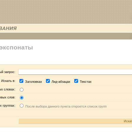
 экспонаты
ый запрос:
Искать в:
Заголовках
Лид-абзацах
Текстах
ых словах:
евых слов:
х группах:
После выбора данного пункта откроется список групп