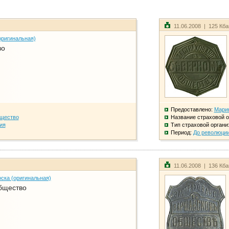
11.06.2008 | 125 Кб
оригинальная)
во
Предоставлено:
Мари
бщество
Название страховой о
ия
Тип страховой органи
Период:
До революци
11.06.2008 | 136 Кб
ска (оригинальная)
бщество