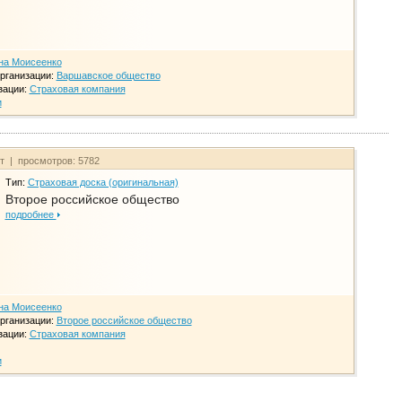
на Моисеенко
рганизации:
Варшавское общество
зации:
Страховая компания
и
йт | просмотров: 5782
Тип:
Страховая доска (оригинальная)
Второе российское общество
подробнее
на Моисеенко
рганизации:
Второе российское общество
зации:
Страховая компания
и