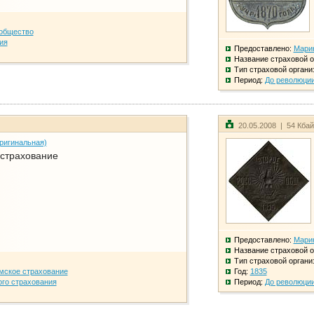
общество
ия
Предоставлено:
Мари
Название страховой о
Тип страховой органи
Период:
До революци
20.05.2008 | 54 Кба
ригинальная)
 страхование
Предоставлено:
Мари
Название страховой о
Тип страховой органи
мское страхование
Год:
1835
го страхования
Период:
До революци