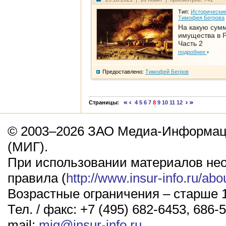
Тип:
Исторические
Тимофея Бегрова
На какую сум
имущества в Р
Часть 2
подробнее
Предоставлено:
Тимофей Бегров
Страницы:
4
5
6
7
8
9
10
11
12
© 2003–2026 ЗАО Медиа-Информаци
(МИГ).
При использовании материалов не
правила (
http://www.insur-info.ru/abo
Возрастные ограничения – старше 1
Тел. / факс: +7 (495) 682-6453, 686-5
mail:
mig@insur-info.ru
.