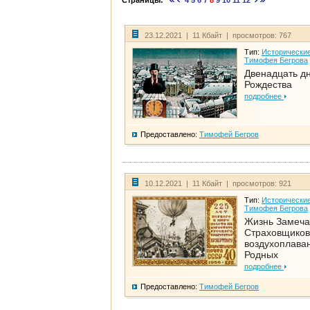
Страницы:
4
5
6
7
8
9
10
11
12
23.12.2021 | 11 Кбайт | просмотров: 767
Тип:
Исторические
Тимофея Бегрова
Двенадцать д
Рождества
подробнее
Предоставлено:
Тимофей Бегров
10.12.2021 | 11 Кбайт | просмотров: 921
Тип:
Исторические
Тимофея Бегрова
Жизнь Замеча
Страховщиков
воздухоплаван
Родных
подробнее
Предоставлено:
Тимофей Бегров