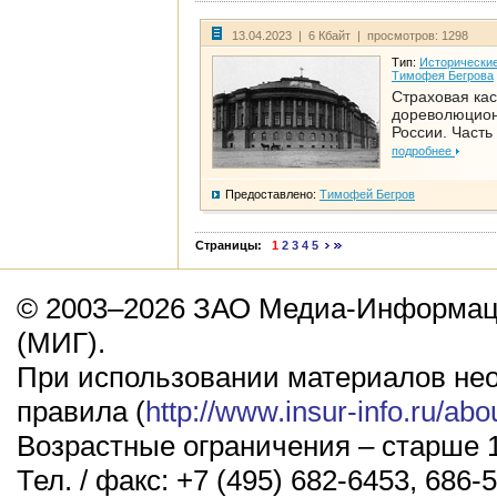
13.04.2023 | 6 Кбайт | просмотров: 1298
Тип:
Исторические
Тимофея Бегрова
Страховая кас
дореволюцио
России. Часть
подробнее
Предоставлено:
Тимофей Бегров
Страницы:
1
2
3
4
5
© 2003–2026 ЗАО Медиа-Информаци
(МИГ).
При использовании материалов не
правила (
http://www.insur-info.ru/abo
Возрастные ограничения – старше 1
Тел. / факс: +7 (495) 682-6453, 686-5