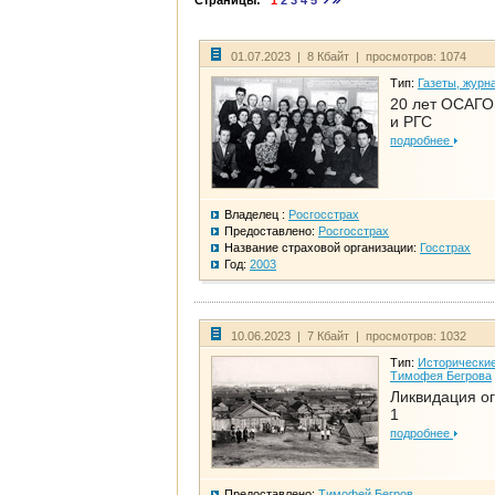
Страницы:
1
2
3
4
5
01.07.2023 | 8 Кбайт | просмотров: 1074
Тип:
Газеты, журн
20 лет ОСАГО.
и РГС
подробнее
Владелец :
Росгосстрах
Предоставлено:
Росгосстрах
Название страховой организации:
Госстрах
Год:
2003
10.06.2023 | 7 Кбайт | просмотров: 1032
Тип:
Исторические
Тимофея Бегрова
Ликвидация ог
1
подробнее
Предоставлено:
Тимофей Бегров