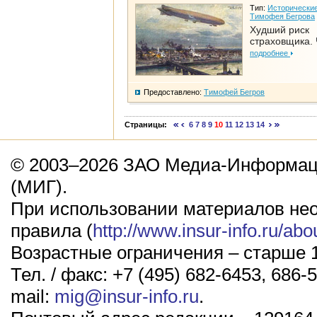
Тип:
Исторические
Тимофея Бегрова
Худший риск
страховщика. 
подробнее
Предоставлено:
Тимофей Бегров
Страницы:
6
7
8
9
10
11
12
13
14
© 2003–2026 ЗАО Медиа-Информаци
(МИГ).
При использовании материалов не
правила (
http://www.insur-info.ru/abo
Возрастные ограничения – старше 1
Тел. / факс: +7 (495) 682-6453, 686-5
mail:
mig@insur-info.ru
.