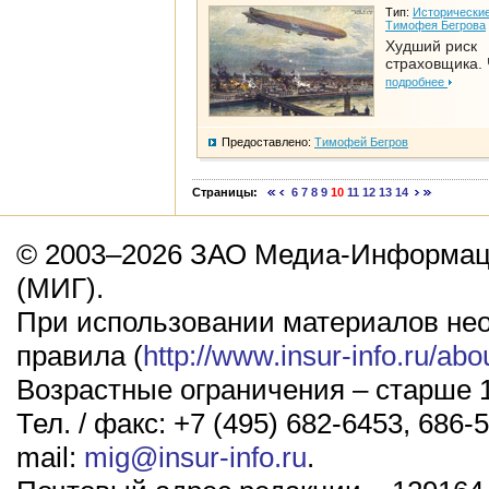
Тип:
Исторические
Тимофея Бегрова
Худший риск
страховщика. 
подробнее
Предоставлено:
Тимофей Бегров
Страницы:
6
7
8
9
10
11
12
13
14
© 2003–2026 ЗАО Медиа-Информаци
(МИГ).
При использовании материалов не
правила (
http://www.insur-info.ru/abo
Возрастные ограничения – старше 1
Тел. / факс: +7 (495) 682-6453, 686-5
mail:
mig@insur-info.ru
.