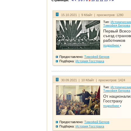
Страницы:
5
6
7
8
9
10
11
12
13
15.10.2021 | 9 Кбайт | просмотров: 1280
Тип:
Исторические
Тимофея Бегрова
Первый Всес
съезд страхо
работников
подробнее
Предоставлено:
Тимофей Бегров
Подборка:
История Госстраха
30.09.2021 | 10 Кбайт | просмотров: 1424
Тип:
Исторические
Тимофея Бегрова
От национали
Госстраху
подробнее
Предоставлено:
Тимофей Бегров
Подборка:
История Госстраха