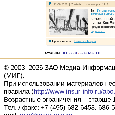
12.08.2021 | 7 Кбайт | просмотров: 1217
Тип:
Исторические
Тимофея Бегрова
Колокольный 
пушки. Как Ев
града спасала
подробнее
Предоставлено:
Тимофей Бегров
Страницы:
5
6
7
8
9
10
11
12
13
© 2003–2026 ЗАО Медиа-Информаци
(МИГ).
При использовании материалов не
правила (
http://www.insur-info.ru/abo
Возрастные ограничения – старше 1
Тел. / факс: +7 (495) 682-6453, 686-5