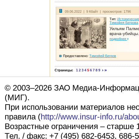
09.06.2022 | 9 Кбайт | просмотров: 1796
Тип:
Исторические
Тимофея Бегрова
Уильям Палме
врача-убийцы.
подробнее
Предоставлено:
Тимофей Бегров
Страницы:
1
2
3
4
5
6
7
8
9
© 2003–2026 ЗАО Медиа-Информаци
(МИГ).
При использовании материалов не
правила (
http://www.insur-info.ru/abo
Возрастные ограничения – старше 1
Тел. / факс: +7 (495) 682-6453, 686-5