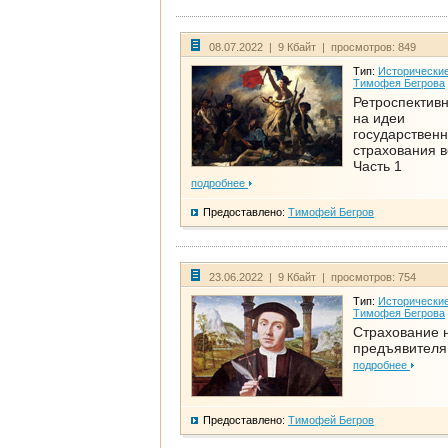
08.07.2022 | 9 Кбайт | просмотров: 849
Тип:
Исторические
Тимофея Бегрова
Ретроспективн
на идеи
государственн
страхования 
Часть 1
подробнее
Предоставлено:
Тимофей Бегров
23.06.2022 | 9 Кбайт | просмотров: 754
Тип:
Исторические
Тимофея Бегрова
Страхование 
предъявителя
подробнее
Предоставлено:
Тимофей Бегров