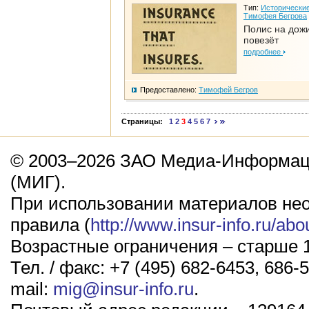
Тип:
Исторические
Тимофея Бегрова
Полис на дож
повезёт
подробнее
Предоставлено:
Тимофей Бегров
Страницы:
1
2
3
4
5
6
7
© 2003–2026 ЗАО Медиа-Информаци
(МИГ).
При использовании материалов не
правила (
http://www.insur-info.ru/abo
Возрастные ограничения – старше 1
Тел. / факс: +7 (495) 682-6453, 686-5
mail:
mig@insur-info.ru
.