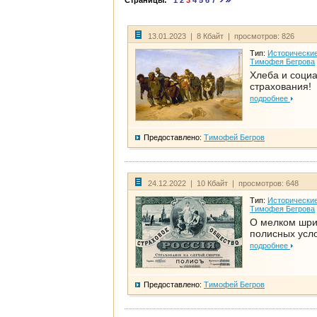
Страницы:
1
2
3
4
5
6
7
13.01.2023 | 8 Кбайт | просмотров: 826
Тип:
Исторические
Тимофея Бегрова
Хлеба и соци
страхования!
подробнее
Предоставлено:
Тимофей Бегров
24.12.2022 | 10 Кбайт | просмотров: 648
Тип:
Исторические
Тимофея Бегрова
О мелком шр
полисных усл
подробнее
Предоставлено:
Тимофей Бегров