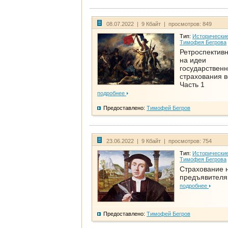
08.07.2022 | 9 Кбайт | просмотров: 849
Тип:
Исторические
Тимофея Бегрова
Ретроспективн
на идеи
государственн
страхования 
Часть 1
подробнее
Предоставлено:
Тимофей Бегров
23.06.2022 | 9 Кбайт | просмотров: 754
Тип:
Исторические
Тимофея Бегрова
Страхование 
предъявителя
подробнее
Предоставлено:
Тимофей Бегров