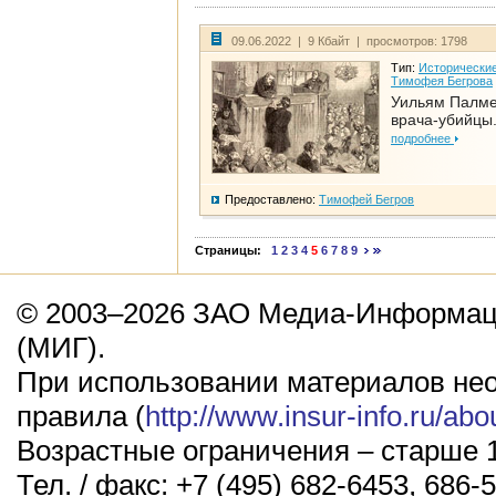
09.06.2022 | 9 Кбайт | просмотров: 1798
Тип:
Исторические
Тимофея Бегрова
Уильям Палме
врача-убийцы.
подробнее
Предоставлено:
Тимофей Бегров
Страницы:
1
2
3
4
5
6
7
8
9
© 2003–2026 ЗАО Медиа-Информаци
(МИГ).
При использовании материалов не
правила (
http://www.insur-info.ru/abo
Возрастные ограничения – старше 1
Тел. / факс: +7 (495) 682-6453, 686-5