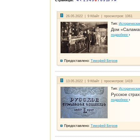
Страницы:
2
3
4
5
6
7
8
9
10
26.05.2022 | 9 Кбайт | просмотров: 1061
Тип:
Исторически
Дом «Саламан
подробнее
Предоставлено:
Тимофей Бегров
13.05.2022 | 9 Кбайт | просмотров: 1419
Тип:
Исторически
Русское стра
подробнее
Предоставлено:
Тимофей Бегров