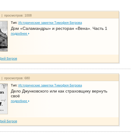
т | просмотров: 1008
Тип:
Исторические заметки Тимофея Бегрова
Дом «Саламандры» и ресторан «Вена». Часть 1
подробнее
фей Бегров
т | просмотров: 680
Тип:
Исторические заметки Тимофея Бегрова
Дело Джунковского или как страховщику вернуть
своё
подробнее
фей Бегров