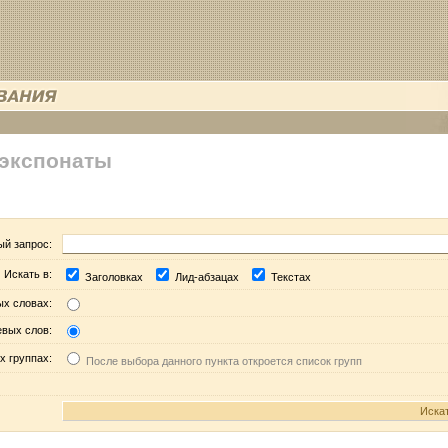
 экспонаты
ый запрос:
Искать в:
Заголовках
Лид-абзацах
Текстах
ых словах:
евых слов:
х группах:
После выбора данного пункта откроется список групп