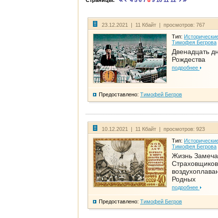
Страницы:
4
5
6
7
8
9
10
11
12
23.12.2021 | 11 Кбайт | просмотров: 767
Тип:
Исторические
Тимофея Бегрова
Двенадцать д
Рождества
подробнее
Предоставлено:
Тимофей Бегров
10.12.2021 | 11 Кбайт | просмотров: 923
Тип:
Исторические
Тимофея Бегрова
Жизнь Замеча
Страховщиков
воздухоплаван
Родных
подробнее
Предоставлено:
Тимофей Бегров