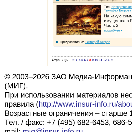
Тип:
Исторические
Тимофея Бегрова
На какую сум
имущества в Р
Часть 2
подробнее
Предоставлено:
Тимофей Бегров
Страницы:
4
5
6
7
8
9
10
11
12
© 2003–2026 ЗАО Медиа-Информаци
(МИГ).
При использовании материалов не
правила (
http://www.insur-info.ru/abo
Возрастные ограничения – старше 1
Тел. / факс: +7 (495) 682-6453, 686-5
mail:
mig@insur-info.ru
.