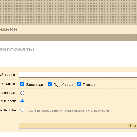
 экспонаты
ый запрос:
Искать в:
Заголовках
Лид-абзацах
Текстах
ых словах:
евых слов:
х группах:
После выбора данного пункта откроется список групп