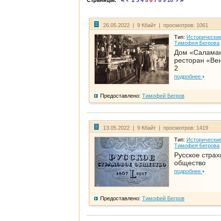
Страницы:
2
3
4
5
6
7
8
9
10
26.05.2022 | 9 Кбайт | просмотров: 1061
Тип:
Исторические
Тимофея Бегрова
Дом «Салама
ресторан «Вен
2
подробнее
Предоставлено:
Тимофей Бегров
13.05.2022 | 9 Кбайт | просмотров: 1419
Тип:
Исторические
Тимофея Бегрова
Русское страх
общество
подробнее
Предоставлено:
Тимофей Бегров