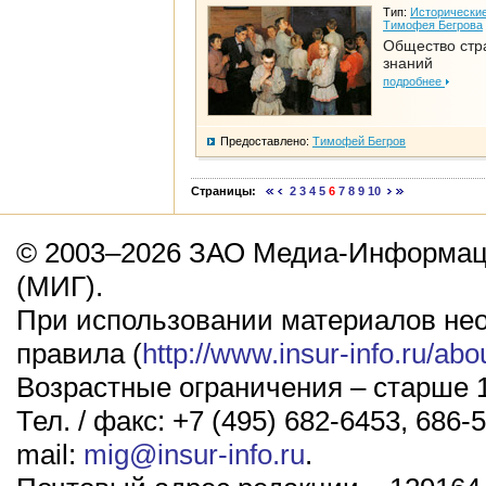
Тип:
Исторические
Тимофея Бегрова
Общество стр
знаний
подробнее
Предоставлено:
Тимофей Бегров
Страницы:
2
3
4
5
6
7
8
9
10
© 2003–2026 ЗАО Медиа-Информаци
(МИГ).
При использовании материалов не
правила (
http://www.insur-info.ru/abo
Возрастные ограничения – старше 1
Тел. / факс: +7 (495) 682-6453, 686-5
mail:
mig@insur-info.ru
.