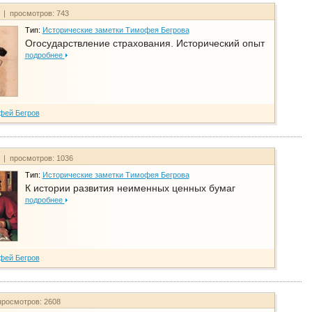
т | просмотров: 743
Тип:
Исторические заметки Тимофея Бегрова
Огосударствление страхования. Исторический опыт
подробнее
фей Бегров
т | просмотров: 1036
Тип:
Исторические заметки Тимофея Бегрова
К истории развития неименных ценных бумаг
подробнее
фей Бегров
просмотров: 2608