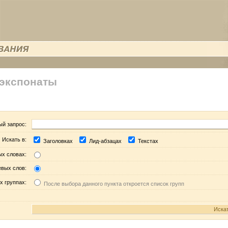
 экспонаты
ый запрос:
Искать в:
Заголовках
Лид-абзацах
Текстах
ых словах:
евых слов:
х группах:
После выбора данного пункта откроется список групп