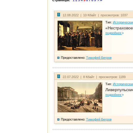
Страницы:
1
2
3
4
5
6
7
8
9
12.08.2022 | 10 Кбайт | просмотров: 1037
Тип:
Исторически
«Нестраховое
подробнее
Предоставлено:
Тимофей Бегров
22.07.2022 | 8 Кбайт | просмотров: 1189
Тип:
Исторически
Ливерпульски
подробнее
Предоставлено:
Тимофей Бегров