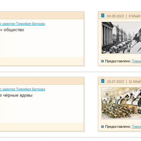
04.08.2022 | 8 Кбай
е заметки Тимофея Бегрова
» общество
Предоставлено:
Тимо
15.07.2022 | 11 Кба
е заметки Тимофея Бегрова
е чёрные вдовы
Предоставлено:
Тимо