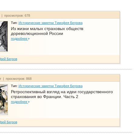
т | просмотров: 678
Тип:
Исторические заметки Тимофея Бегрова
Из жизни малых страховых обществ
дореволюционной России
подробнее
фей Бегров
йт | просмотров: 868
Тип:
Исторические заметки Тимофея Бегрова
Ретроспективный взгляд на идеи государственного
страхования во Франции. Часть 2
подробнее
фей Бегров