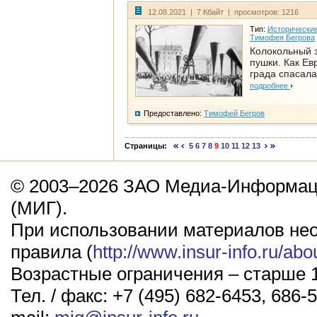
12.08.2021 | 7 Кбайт | просмотров: 1216
Тип:
Исторические
Тимофея Бегрова
Колокольный 
пушки. Как Ев
града спасала
подробнее
Предоставлено:
Тимофей Бегров
Страницы:
5
6
7
8
9
10
11
12
13
© 2003–2026 ЗАО Медиа-Информаци
(МИГ).
При использовании материалов не
правила (
http://www.insur-info.ru/abo
Возрастные ограничения – старше 1
Тел. / факс: +7 (495) 682-6453, 686-5