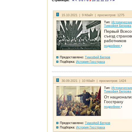
Страницы:
5
6
7
8
9
10
11
12
13
15.10.2021 | 9 Кбайт | просмотров: 1275
Тип:
Исторические
Тимофея Бегрова
Первый Всес
съезд страхо
работников
подробнее
Предоставлено:
Тимофей Бегров
Подборка:
История Госстраха
30.09.2021 | 10 Кбайт | просмотров: 1424
Тип:
Исторические
Тимофея Бегрова
От национали
Госстраху
подробнее
Предоставлено:
Тимофей Бегров
Подборка:
История Госстраха