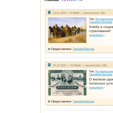
Страницы:
1
2
3
4
5
6
7
13.01.2023 | 8 Кбайт | просмотров: 826
Тип:
Исторические
Тимофея Бегрова
Хлеба и соци
страхования!
подробнее
Предоставлено:
Тимофей Бегров
24.12.2022 | 10 Кбайт | просмотров: 648
Тип:
Исторические
Тимофея Бегрова
О мелком шр
полисных усл
подробнее
Предоставлено:
Тимофей Бегров