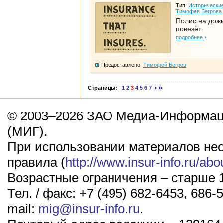
Тип:
Исторические
Тимофея Бегрова
Полис на дож
повезёт
подробнее
Предоставлено:
Тимофей Бегров
Страницы:
1
2
3
4
5
6
7
© 2003–2026 ЗАО Медиа-Информаци
(МИГ).
При использовании материалов не
правила (
http://www.insur-info.ru/abo
Возрастные ограничения – старше 1
Тел. / факс: +7 (495) 682-6453, 686-5
mail:
mig@insur-info.ru
.