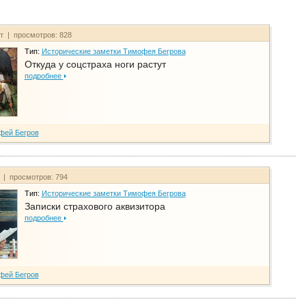
йт | просмотров: 828
Тип:
Исторические заметки Тимофея Бегрова
Откуда у соцстраха ноги растут
подробнее
фей Бегров
т | просмотров: 794
Тип:
Исторические заметки Тимофея Бегрова
Записки страхового аквизитора
подробнее
фей Бегров