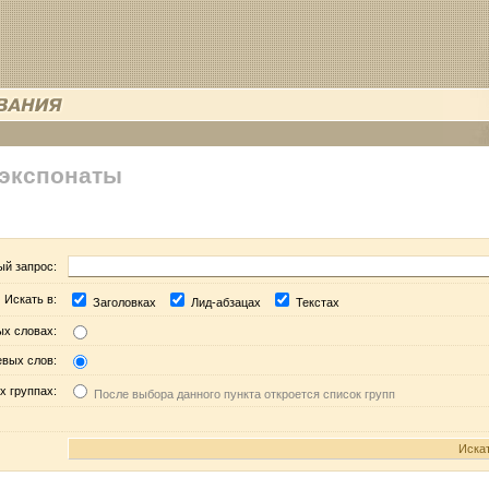
 экспонаты
ый запрос:
Искать в:
Заголовках
Лид-абзацах
Текстах
ых словах:
евых слов:
х группах:
После выбора данного пункта откроется список групп