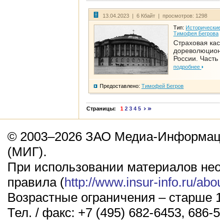
13.04.2023 | 6 Кбайт | просмотров: 1298
Тип:
Исторические
Тимофея Бегрова
Страховая кас
дореволюцио
России. Часть
подробнее
Предоставлено:
Тимофей Бегров
Страницы:
1
2
3
4
5
© 2003–2026 ЗАО Медиа-Информаци
(МИГ).
При использовании материалов не
правила (
http://www.insur-info.ru/abo
Возрастные ограничения – старше 1
Тел. / факс: +7 (495) 682-6453, 686-5