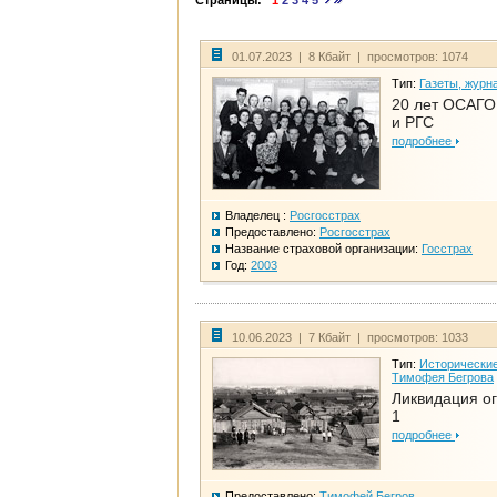
Страницы:
1
2
3
4
5
01.07.2023 | 8 Кбайт | просмотров: 1074
Тип:
Газеты, журн
20 лет ОСАГО.
и РГС
подробнее
Владелец :
Росгосстрах
Предоставлено:
Росгосстрах
Название страховой организации:
Госстрах
Год:
2003
10.06.2023 | 7 Кбайт | просмотров: 1033
Тип:
Исторические
Тимофея Бегрова
Ликвидация ог
1
подробнее
Предоставлено:
Тимофей Бегров