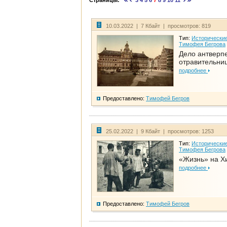
Страницы:
3
4
5
6
7
8
9
10
11
10.03.2022 | 7 Кбайт | просмотров: 819
Тип:
Исторические
Тимофея Бегрова
Дело антверп
отравительни
подробнее
Предоставлено:
Тимофей Бегров
25.02.2022 | 9 Кбайт | просмотров: 1253
Тип:
Исторические
Тимофея Бегрова
«Жизнь» на Х
подробнее
Предоставлено:
Тимофей Бегров