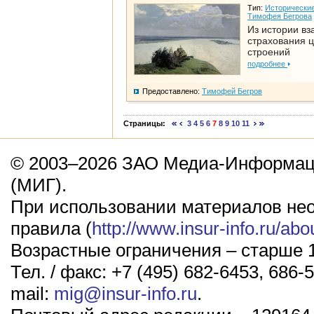
Тип:
Исторические
Тимофея Бегрова
Из истории вз
страхования 
строений
подробнее
Предоставлено:
Тимофей Бегров
Страницы:
3
4
5
6
7
8
9
10
11
© 2003–2026 ЗАО Медиа-Информаци
(МИГ).
При использовании материалов не
правила (
http://www.insur-info.ru/abo
Возрастные ограничения – старше 1
Тел. / факс: +7 (495) 682-6453, 686-5
mail:
mig@insur-info.ru
.