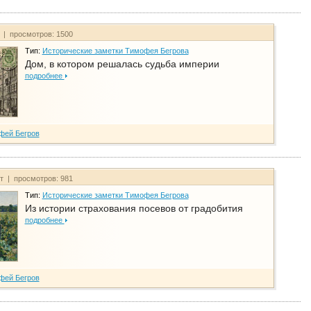
т | просмотров: 1500
Тип:
Исторические заметки Тимофея Бегрова
Дом, в котором решалась судьба империи
подробнее
фей Бегров
йт | просмотров: 981
Тип:
Исторические заметки Тимофея Бегрова
Из истории страхования посевов от градобития
подробнее
фей Бегров