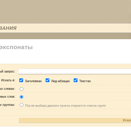
 экспонаты
ый запрос:
Искать в:
Заголовках
Лид-абзацах
Текстах
ых словах:
евых слов:
х группах:
После выбора данного пункта откроется список групп