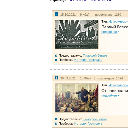
Страницы:
5
6
7
8
9
10
11
12
13
15.10.2021 | 9 Кбайт | просмотров: 1280
Тип:
Исторически
Первый Всесо
подробнее
Предоставлено:
Тимофей Бегров
Подборка:
История Госстраха
30.09.2021 | 10 Кбайт | просмотров: 1424
Тип:
Исторически
От национали
подробнее
Предоставлено:
Тимофей Бегров
Подборка:
История Госстраха