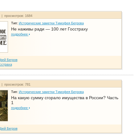
т | просмотров: 1684
Тип:
Исторические заметки Тимофея Бегрова
Не наживы ради — 100 лет Госстраху
подробнее
фей Бегров
сстраха
т | просмотров: 781
Тип:
Исторические заметки Тимофея Бегрова
На какую сумму сгорало имущества в России? Часть
1
подробнее
фей Бегров