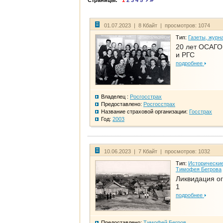
Страницы:
1
2
3
4
5
01.07.2023 | 8 Кбайт | просмотров: 1074
Тип:
Газеты, журн
20 лет ОСАГО.
и РГС
подробнее
Владелец :
Росгосстрах
Предоставлено:
Росгосстрах
Название страховой организации:
Госстрах
Год:
2003
10.06.2023 | 7 Кбайт | просмотров: 1032
Тип:
Исторические
Тимофея Бегрова
Ликвидация ог
1
подробнее
Предоставлено:
Тимофей Бегров