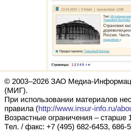
13.04.2023 | 6 Кбайт | просмотров: 1298
Тип:
Исторические
Тимофея Бегрова
Страховая кас
дореволюцио
России. Часть
подробнее
Предоставлено:
Тимофей Бегров
Страницы:
1
2
3
4
5
© 2003–2026 ЗАО Медиа-Информаци
(МИГ).
При использовании материалов не
правила (
http://www.insur-info.ru/abo
Возрастные ограничения – старше 1
Тел. / факс: +7 (495) 682-6453, 686-5