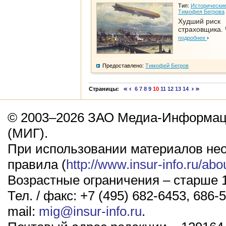
Тип:
Исторические
Тимофея Бегрова
Худший риск
страховщика. 
подробнее
Предоставлено:
Тимофей Бегров
Страницы:
6
7
8
9
10
11
12
13
14
© 2003–2026 ЗАО Медиа-Информаци
(МИГ).
При использовании материалов не
правила (
http://www.insur-info.ru/abo
Возрастные ограничения – старше 1
Тел. / факс: +7 (495) 682-6453, 686-5
mail:
mig@insur-info.ru
.