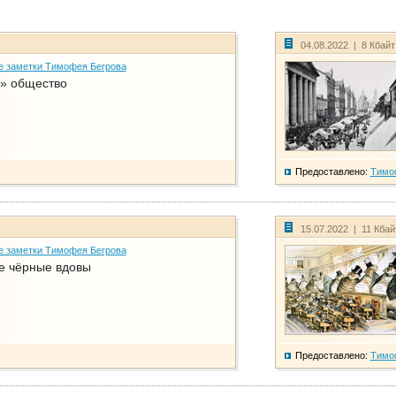
04.08.2022 | 8 Кбай
е заметки Тимофея Бегрова
» общество
Предоставлено:
Тимо
15.07.2022 | 11 Кба
е заметки Тимофея Бегрова
е чёрные вдовы
Предоставлено:
Тимо