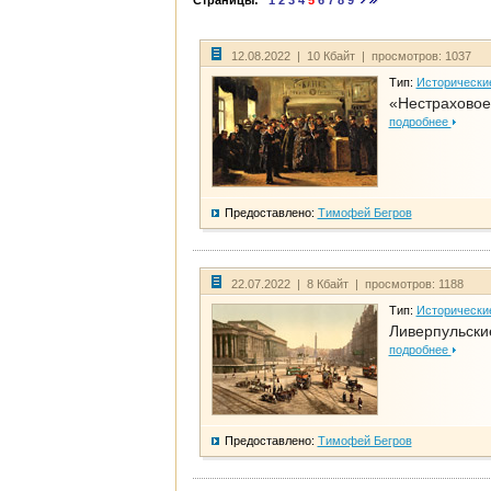
Страницы:
1
2
3
4
5
6
7
8
9
12.08.2022 | 10 Кбайт | просмотров: 1037
Тип:
Исторически
«Нестраховое
подробнее
Предоставлено:
Тимофей Бегров
22.07.2022 | 8 Кбайт | просмотров: 1188
Тип:
Исторически
Ливерпульски
подробнее
Предоставлено:
Тимофей Бегров