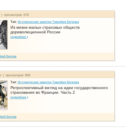
т | просмотров: 678
Тип:
Исторические заметки Тимофея Бегрова
Из жизни малых страховых обществ
дореволюционной России
подробнее
фей Бегров
йт | просмотров: 868
Тип:
Исторические заметки Тимофея Бегрова
Ретроспективный взгляд на идеи государственного
страхования во Франции. Часть 2
подробнее
фей Бегров