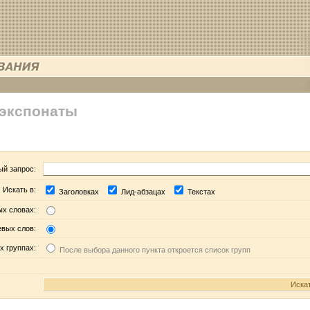
 экспонаты
ый запрос:
Искать в:
Заголовках
Лид-абзацах
Текстах
ых словах:
евых слов:
х группах:
После выбора данного пункта откроется список групп