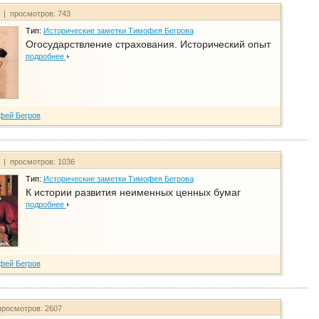
т | просмотров: 743
Тип:
Исторические заметки Тимофея Бегрова
Огосударствление страхования. Исторический опыт
подробнее
фей Бегров
т | просмотров: 1036
Тип:
Исторические заметки Тимофея Бегрова
К истории развития неименных ценных бумаг
подробнее
фей Бегров
просмотров: 2607