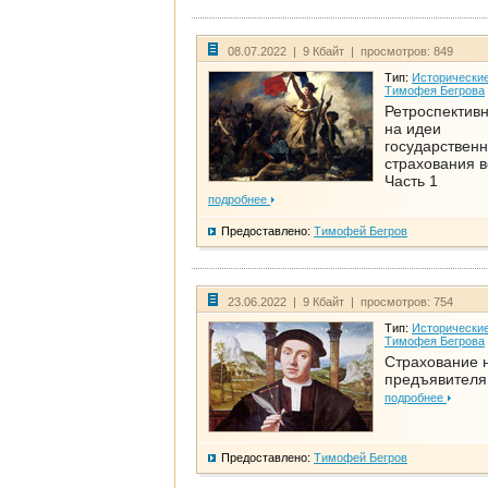
08.07.2022 | 9 Кбайт | просмотров: 849
Тип:
Исторические
Тимофея Бегрова
Ретроспективн
на идеи
государственн
страхования 
Часть 1
подробнее
Предоставлено:
Тимофей Бегров
23.06.2022 | 9 Кбайт | просмотров: 754
Тип:
Исторические
Тимофея Бегрова
Страхование 
предъявителя
подробнее
Предоставлено:
Тимофей Бегров