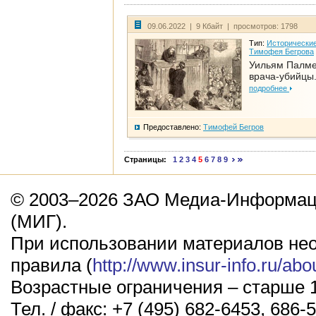
09.06.2022 | 9 Кбайт | просмотров: 1798
Тип:
Исторические
Тимофея Бегрова
Уильям Палме
врача-убийцы.
подробнее
Предоставлено:
Тимофей Бегров
Страницы:
1
2
3
4
5
6
7
8
9
© 2003–2026 ЗАО Медиа-Информаци
(МИГ).
При использовании материалов не
правила (
http://www.insur-info.ru/abo
Возрастные ограничения – старше 1
Тел. / факс: +7 (495) 682-6453, 686-5