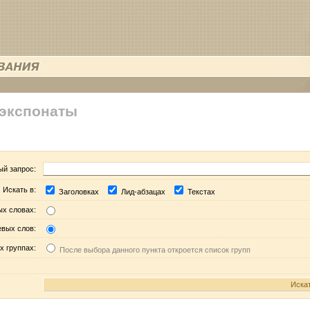
 экспонаты
ый запрос:
Искать в:
Заголовках
Лид-абзацах
Текстах
ых словах:
евых слов:
х группах:
После выбора данного пункта откроется список групп