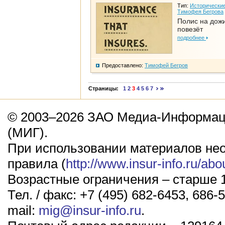
Тип:
Исторические
Тимофея Бегрова
Полис на дож
повезёт
подробнее
Предоставлено:
Тимофей Бегров
Страницы:
1
2
3
4
5
6
7
© 2003–2026 ЗАО Медиа-Информаци
(МИГ).
При использовании материалов не
правила (
http://www.insur-info.ru/abo
Возрастные ограничения – старше 1
Тел. / факс: +7 (495) 682-6453, 686-5
mail:
mig@insur-info.ru
.