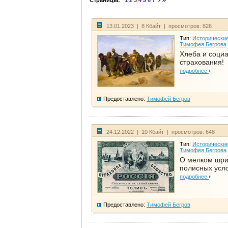
Страницы:
1
2
3
4
5
6
7
13.01.2023 | 8 Кбайт | просмотров: 826
Тип:
Исторические
Тимофея Бегрова
Хлеба и соци
страхования!
подробнее
Предоставлено:
Тимофей Бегров
24.12.2022 | 10 Кбайт | просмотров: 648
Тип:
Исторические
Тимофея Бегрова
О мелком шр
полисных усл
подробнее
Предоставлено:
Тимофей Бегров