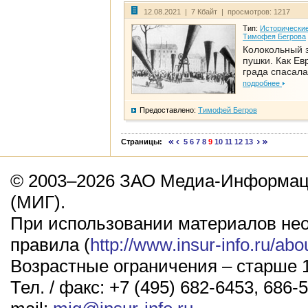
12.08.2021 | 7 Кбайт | просмотров: 1217
Тип:
Исторические
Тимофея Бегрова
Колокольный 
пушки. Как Ев
града спасала
подробнее
Предоставлено:
Тимофей Бегров
Страницы:
5
6
7
8
9
10
11
12
13
© 2003–2026 ЗАО Медиа-Информаци
(МИГ).
При использовании материалов не
правила (
http://www.insur-info.ru/abo
Возрастные ограничения – старше 1
Тел. / факс: +7 (495) 682-6453, 686-5