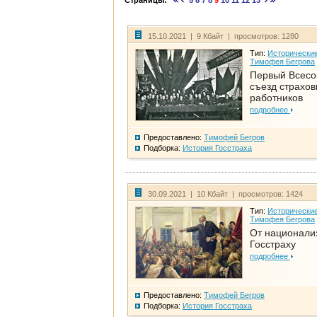
Страницы:
5
6
7
8
9
10
11
12
13
15.10.2021 | 9 Кбайт | просмотров: 1280
Тип:
Исторические
Тимофея Бегрова
Первый Всес
съезд страхо
работников
подробнее
Предоставлено:
Тимофей Бегров
Подборка:
История Госстраха
30.09.2021 | 10 Кбайт | просмотров: 1424
Тип:
Исторические
Тимофея Бегрова
От национали
Госстраху
подробнее
Предоставлено:
Тимофей Бегров
Подборка:
История Госстраха