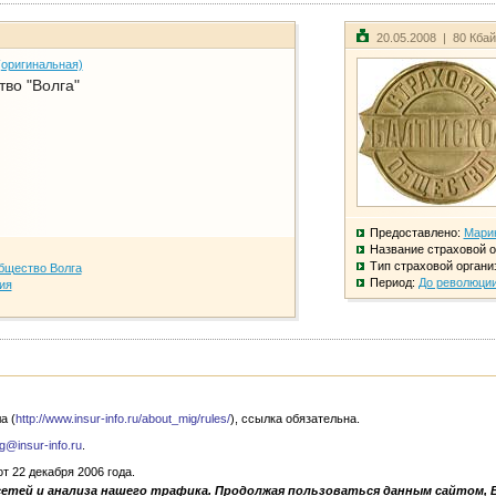
20.05.2008 | 80 Кба
(оригинальная)
во "Волга"
Предоставлено:
Мари
Название страховой о
Тип страховой органи
бщество Волга
Период:
До революци
ия
а (
http://www.insur-info.ru/about_mig/rules/
), ссылка обязательна.
g@insur-info.ru
.
 22 декабря 2006 года.
сетей и анализа нашего трафика. Продолжая пользоваться данным сайтом, 