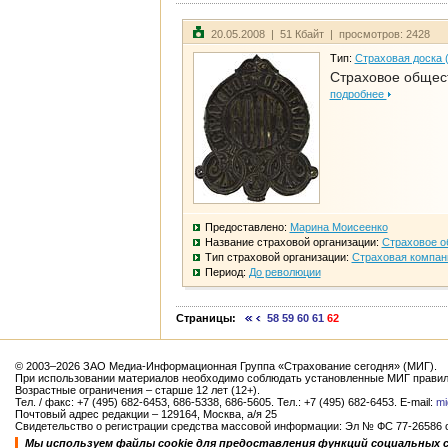
20.05.2008 | 51 Кбайт | просмотров: 2428
Тип:
Страховая доска 
Страховое общест
подробнее
Предоставлено:
Марина Моисеенко
Название страховой организации:
Страховое о
Тип страховой организации:
Страховая компан
Период:
До революции
Страницы:
58
59
60
61
62
© 2003–2026 ЗАО Медиа-Информационная Группа «Страхование сегодня» (МИГ).
При использовании материалов необходимо соблюдать установленные МИГ правил
Возрастные ограничения – старше 12 лет (12+).
Тел. / факс: +7 (495) 682-6453, 686-5338, 686-5605. Тел.: +7 (495) 682-6453. E-mail:
mi
Почтовый адрес редакции – 129164, Москва, а/я 25
Свидетельство о регистрации средства массовой информации: Эл № ФС 77-26586 от
Мы используем файлы cookie для предоставления функций социальных 