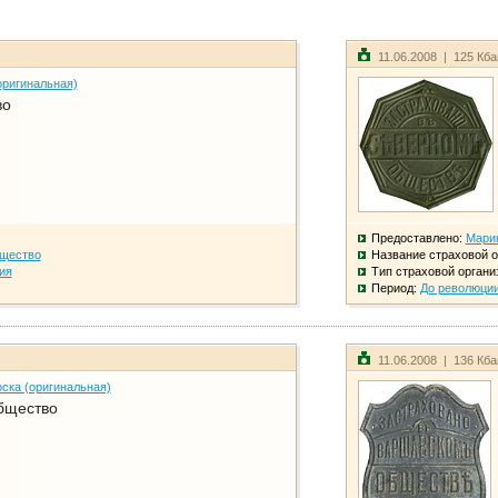
11.06.2008 | 125 Кб
оригинальная)
во
Предоставлено:
Мари
бщество
Название страховой о
ия
Тип страховой органи
Период:
До революци
11.06.2008 | 136 Кб
ска (оригинальная)
бщество