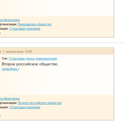
на Моисеенко
рганизации:
Варшавское общество
зации:
Страховая компания
и
йт | просмотров: 5783
Тип:
Страховая доска (оригинальная)
Второе российское общество
подробнее
на Моисеенко
рганизации:
Второе российское общество
зации:
Страховая компания
и