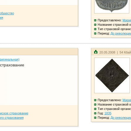
общество
ия
Предоставлено:
Мари
Название страховой о
Тип страховой органи
Период:
До революци
20.05.2008 | 54 Кба
ригинальная)
 страхование
Предоставлено:
Мари
Название страховой о
Тип страховой органи
мское страхование
Год:
1835
го страхования
Период:
До революци