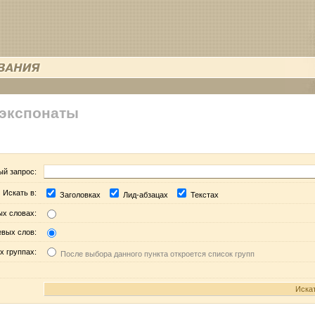
 экспонаты
ый запрос:
Искать в:
Заголовках
Лид-абзацах
Текстах
ых словах:
евых слов:
х группах:
После выбора данного пункта откроется список групп