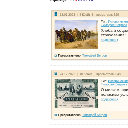
Страницы:
1
2
3
4
5
6
7
13.01.2023 | 8 Кбайт | просмотров: 826
Тип:
Исторические
Тимофея Бегрова
Хлеба и соци
страхования!
подробнее
Предоставлено:
Тимофей Бегров
24.12.2022 | 10 Кбайт | просмотров: 648
Тип:
Исторические
Тимофея Бегрова
О мелком шр
полисных усл
подробнее
Предоставлено:
Тимофей Бегров