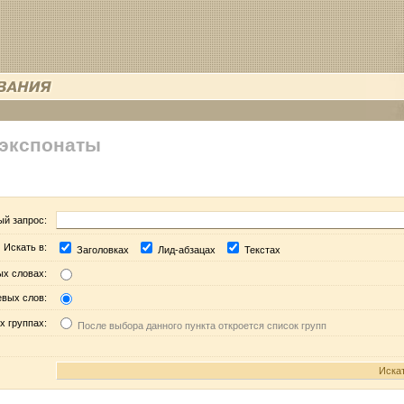
 экспонаты
ый запрос:
Искать в:
Заголовках
Лид-абзацах
Текстах
ых словах:
евых слов:
х группах:
После выбора данного пункта откроется список групп