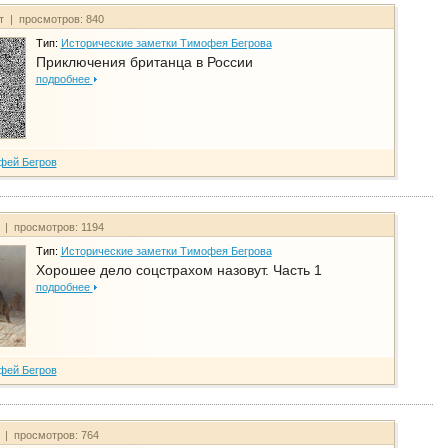
йт | просмотров: 840
Тип:
Исторические заметки Тимофея Бегрова
Приключения британца в России
подробнее
фей Бегров
т | просмотров: 1194
Тип:
Исторические заметки Тимофея Бегрова
Хорошее дело соцстрахом назовут. Часть 1
подробнее
фей Бегров
т | просмотров: 764