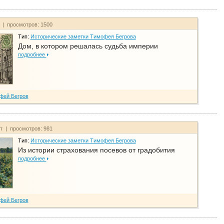
т | просмотров: 1500
Тип:
Исторические заметки Тимофея Бегрова
Дом, в котором решалась судьба империи
подробнее
фей Бегров
йт | просмотров: 981
Тип:
Исторические заметки Тимофея Бегрова
Из истории страхования посевов от градобития
подробнее
фей Бегров