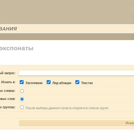
 экспонаты
ый запрос:
Искать в:
Заголовках
Лид-абзацах
Текстах
ых словах:
евых слов:
х группах:
После выбора данного пункта откроется список групп