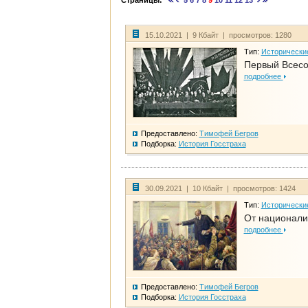
Страницы:
5
6
7
8
9
10
11
12
13
15.10.2021 | 9 Кбайт | просмотров: 1280
Тип:
Исторически
Первый Всесо
подробнее
Предоставлено:
Тимофей Бегров
Подборка:
История Госстраха
30.09.2021 | 10 Кбайт | просмотров: 1424
Тип:
Исторически
От национали
подробнее
Предоставлено:
Тимофей Бегров
Подборка:
История Госстраха