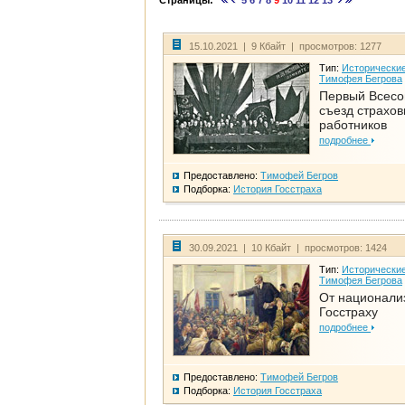
Страницы:
5
6
7
8
9
10
11
12
13
15.10.2021 | 9 Кбайт | просмотров: 1277
Тип:
Исторические
Тимофея Бегрова
Первый Всес
съезд страхо
работников
подробнее
Предоставлено:
Тимофей Бегров
Подборка:
История Госстраха
30.09.2021 | 10 Кбайт | просмотров: 1424
Тип:
Исторические
Тимофея Бегрова
От национали
Госстраху
подробнее
Предоставлено:
Тимофей Бегров
Подборка:
История Госстраха