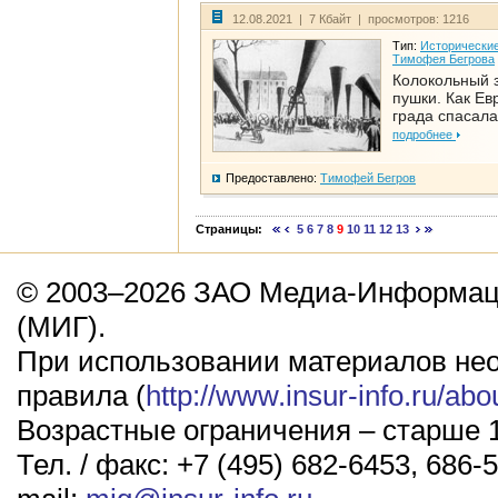
12.08.2021 | 7 Кбайт | просмотров: 1216
Тип:
Исторические
Тимофея Бегрова
Колокольный 
пушки. Как Ев
града спасала
подробнее
Предоставлено:
Тимофей Бегров
Страницы:
5
6
7
8
9
10
11
12
13
© 2003–2026 ЗАО Медиа-Информаци
(МИГ).
При использовании материалов не
правила (
http://www.insur-info.ru/abo
Возрастные ограничения – старше 1
Тел. / факс: +7 (495) 682-6453, 686-5