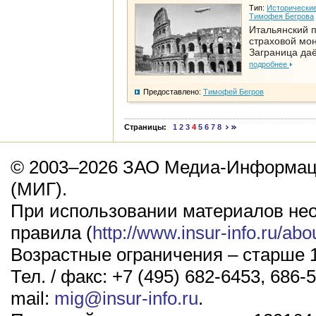
Тип:
Исторические
Тимофея Бегрова
Итальянский п
страховой мо
Заграница да
подробнее
Предоставлено:
Тимофей Бегров
Страницы:
1
2
3
4
5
6
7
8
© 2003–2026 ЗАО Медиа-Информаци
(МИГ).
При использовании материалов не
правила (
http://www.insur-info.ru/abo
Возрастные ограничения – старше 1
Тел. / факс: +7 (495) 682-6453, 686-5
mail:
mig@insur-info.ru
.