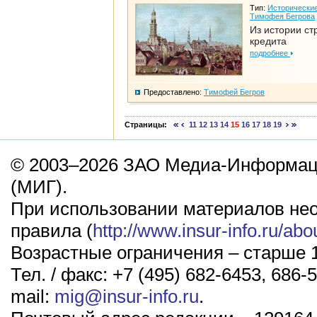
Тип:
Исторические
Тимофея Бегрова
Из истории ст
кредита
подробнее
Предоставлено:
Тимофей Бегров
Страницы:
11
12
13
14
15
16
17
18
19
© 2003–2026 ЗАО Медиа-Информаци
(МИГ).
При использовании материалов не
правила (
http://www.insur-info.ru/abo
Возрастные ограничения – старше 1
Тел. / факс: +7 (495) 682-6453, 686-5
mail:
mig@insur-info.ru
.