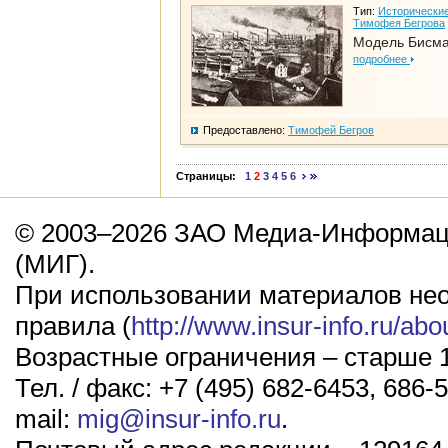
Тип:
Исторические
Тимофея Бегрова
Модель Бисм
подробнее
Предоставлено:
Тимофей Бегров
Страницы:
1
2
3
4
5
6
© 2003–2026 ЗАО Медиа-Информаци
(МИГ).
При использовании материалов не
правила (
http://www.insur-info.ru/abo
Возрастные ограничения – старше 1
Тел. / факс: +7 (495) 682-6453, 686-5
mail:
mig@insur-info.ru
.