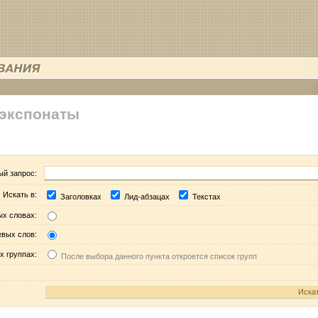
 экспонаты
ый запрос:
Искать в:
Заголовках
Лид-абзацах
Текстах
ых словах:
евых слов:
х группах:
После выбора данного пункта откроется список групп