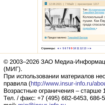
12.08.2021 | 7 Кбайт | просмотров: 1217
Тип:
Исторические
Тимофея Бегрова
Колокольный 
пушки. Как Ев
града спасала
подробнее
Предоставлено:
Тимофей Бегров
Страницы:
5
6
7
8
9
10
11
12
13
© 2003–2026 ЗАО Медиа-Информаци
(МИГ).
При использовании материалов не
правила (
http://www.insur-info.ru/abo
Возрастные ограничения – старше 1
Тел. / факс: +7 (495) 682-6453, 686-5