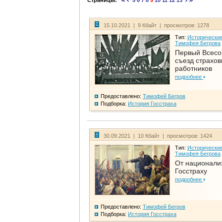
Страницы:
5
6
7
8
9
10
11
12
13
15.10.2021 | 9 Кбайт | просмотров: 1278
Тип:
Исторические
Тимофея Бегрова
Первый Всес
съезд страхо
работников
подробнее
Предоставлено:
Тимофей Бегров
Подборка:
История Госстраха
30.09.2021 | 10 Кбайт | просмотров: 1424
Тип:
Исторические
Тимофея Бегрова
От национали
Госстраху
подробнее
Предоставлено:
Тимофей Бегров
Подборка:
История Госстраха