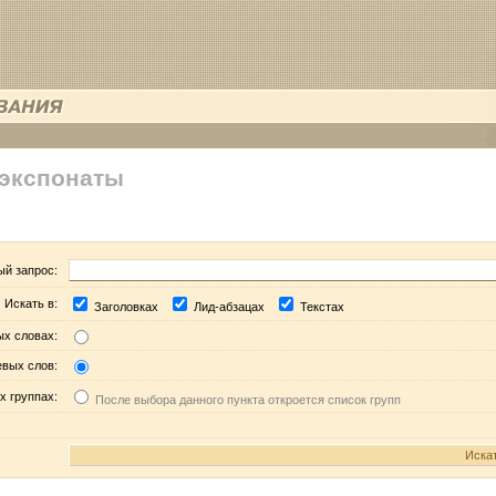
 экспонаты
ый запрос:
Искать в:
Заголовках
Лид-абзацах
Текстах
ых словах:
евых слов:
х группах:
После выбора данного пункта откроется список групп