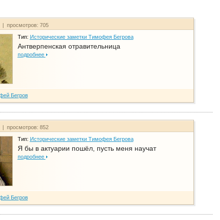
т | просмотров: 705
Тип:
Исторические заметки Тимофея Бегрова
Антверпенская отравительница
подробнее
фей Бегров
т | просмотров: 852
Тип:
Исторические заметки Тимофея Бегрова
Я бы в актуарии пошёл, пусть меня научат
подробнее
фей Бегров