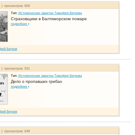
т | просмотров: 609
Тип:
Исторические заметки Тимофея Бегрова
Страховщики в Балтиморском пожаре
подробнее
фей Бегров
т | просмотров: 531
Тип:
Исторические заметки Тимофея Бегрова
Дело о пропавших грибах
подробнее
фей Бегров
т | просмотров: 648