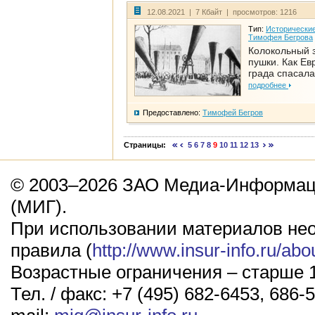
12.08.2021 | 7 Кбайт | просмотров: 1216
Тип:
Исторические
Тимофея Бегрова
Колокольный 
пушки. Как Ев
града спасала
подробнее
Предоставлено:
Тимофей Бегров
Страницы:
5
6
7
8
9
10
11
12
13
© 2003–2026 ЗАО Медиа-Информаци
(МИГ).
При использовании материалов не
правила (
http://www.insur-info.ru/abo
Возрастные ограничения – старше 1
Тел. / факс: +7 (495) 682-6453, 686-5