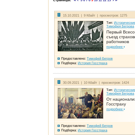
Страницы:
5
6
7
8
9
10
11
12
13
15.10.2021 | 9 Кбайт | просмотров: 1275
Тип:
Исторические
Тимофея Бегрова
Первый Всес
съезд страхо
работников
подробнее
Предоставлено:
Тимофей Бегров
Подборка:
История Госстраха
30.09.2021 | 10 Кбайт | просмотров: 1424
Тип:
Исторические
Тимофея Бегрова
От национали
Госстраху
подробнее
Предоставлено:
Тимофей Бегров
Подборка:
История Госстраха