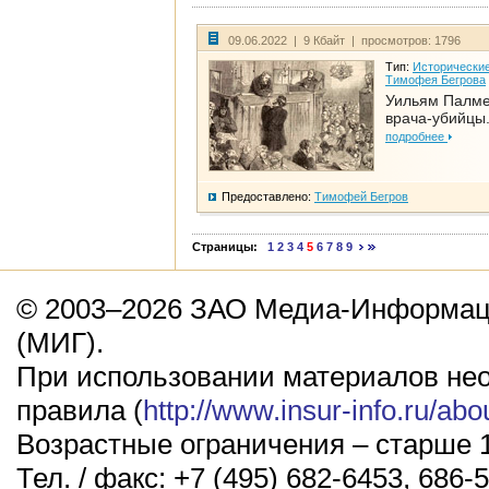
09.06.2022 | 9 Кбайт | просмотров: 1796
Тип:
Исторические
Тимофея Бегрова
Уильям Палме
врача-убийцы.
подробнее
Предоставлено:
Тимофей Бегров
Страницы:
1
2
3
4
5
6
7
8
9
© 2003–2026 ЗАО Медиа-Информаци
(МИГ).
При использовании материалов не
правила (
http://www.insur-info.ru/abo
Возрастные ограничения – старше 1
Тел. / факс: +7 (495) 682-6453, 686-5