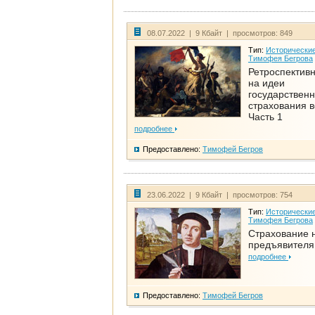
08.07.2022 | 9 Кбайт | просмотров: 849
Тип:
Исторические
Тимофея Бегрова
Ретроспективн
на идеи
государственн
страхования 
Часть 1
подробнее
Предоставлено:
Тимофей Бегров
23.06.2022 | 9 Кбайт | просмотров: 754
Тип:
Исторические
Тимофея Бегрова
Страхование 
предъявителя
подробнее
Предоставлено:
Тимофей Бегров