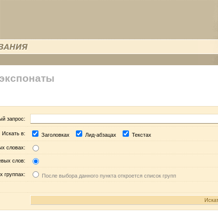
 экспонаты
ый запрос:
Искать в:
Заголовках
Лид-абзацах
Текстах
ых словах:
евых слов:
х группах:
После выбора данного пункта откроется список групп