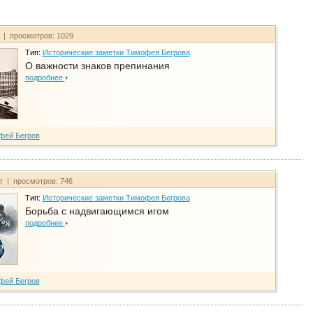
т | просмотров: 1029
Тип:
Исторические заметки Тимофея Бегрова
О важности знаков препинания
подробнее
фей Бегров
йт | просмотров: 746
Тип:
Исторические заметки Тимофея Бегрова
Борьба с надвигающимся игом
подробнее
фей Бегров