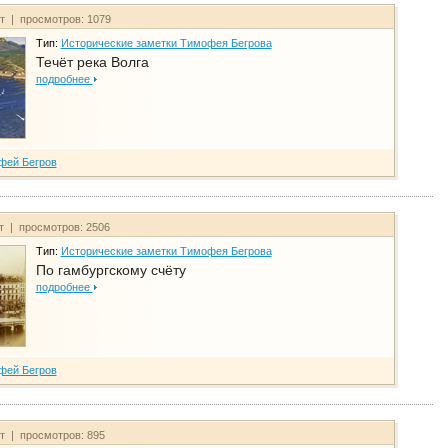
йт | просмотров: 1079
Тип:
Исторические заметки Тимофея Бегрова
Течёт река Волга
подробнее
фей Бегров
йт | просмотров: 2506
Тип:
Исторические заметки Тимофея Бегрова
По гамбургскому счёту
подробнее
фей Бегров
йт | просмотров: 895