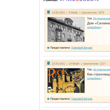
Страницы:
7
8
9
10
11
12
13
14
15
13.05.2021 | 8 Кбайт | просмотров: 1873
Тип:
Исторически
Дом «Салама
подробнее
Предоставлено:
Тимофей Бегров
22.04.2021 | 14 Кбайт | просмотров: 1217
Тип:
Исторически
Как страховщ
подробнее
Предоставлено:
Тимофей Бегров