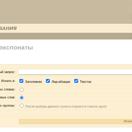
 экспонаты
ый запрос:
Искать в:
Заголовках
Лид-абзацах
Текстах
ых словах:
евых слов:
х группах:
После выбора данного пункта откроется список групп