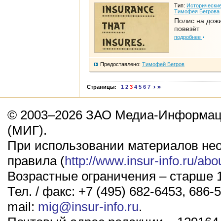
Тип:
Исторические
Тимофея Бегрова
Полис на дож
повезёт
подробнее
Предоставлено:
Тимофей Бегров
Страницы:
1
2
3
4
5
6
7
© 2003–2026 ЗАО Медиа-Информаци
(МИГ).
При использовании материалов не
правила (
http://www.insur-info.ru/abo
Возрастные ограничения – старше 1
Тел. / факс: +7 (495) 682-6453, 686-5
mail:
mig@insur-info.ru
.