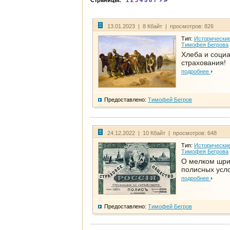
Страницы:
1
2
3
4
5
6
7
13.01.2023 | 8 Кбайт | просмотров: 826
Тип:
Исторические
Тимофея Бегрова
Хлеба и соци
страхования!
подробнее
Предоставлено:
Тимофей Бегров
24.12.2022 | 10 Кбайт | просмотров: 648
Тип:
Исторические
Тимофея Бегрова
О мелком шр
полисных усл
подробнее
Предоставлено:
Тимофей Бегров