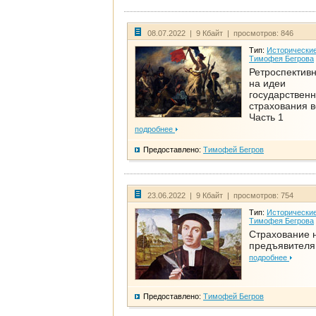
08.07.2022 | 9 Кбайт | просмотров: 846
Тип:
Исторические
Тимофея Бегрова
Ретроспективн
на идеи
государственн
страхования 
Часть 1
подробнее
Предоставлено:
Тимофей Бегров
23.06.2022 | 9 Кбайт | просмотров: 754
Тип:
Исторические
Тимофея Бегрова
Страхование 
предъявителя
подробнее
Предоставлено:
Тимофей Бегров