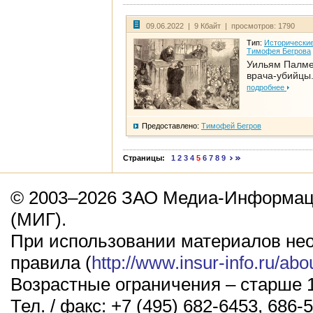
09.06.2022 | 9 Кбайт | просмотров: 1790
Тип:
Исторические
Тимофея Бегрова
Уильям Палме
врача-убийцы.
подробнее
Предоставлено:
Тимофей Бегров
Страницы:
1
2
3
4
5
6
7
8
9
© 2003–2026 ЗАО Медиа-Информаци
(МИГ).
При использовании материалов не
правила (
http://www.insur-info.ru/abo
Возрастные ограничения – старше 1
Тел. / факс: +7 (495) 682-6453, 686-5